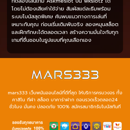
ทดลองเล่นเกม Askmeslot บน wkslotz ได้
โดยไม่ต้องเสียค่าใช้จ่าย สัมผัสแต่ละธีมพร้อม
ระบบโบนัสสุดพิเศษ ค้นพบแนวทางการเล่นที่
เหมาะกับคุณ ก่อนเริ่มเดิมพันจริง ลองหมุนสล็อต
และฝึกทักษะได้ตลอดเวลา สร้างความมั่นใจกับทุก
เกมที่ชื่นชอบในรูปแบบที่คุณเลือกเอง
mars333 เว็บพนันออนไลน์ที่ดีที่สุด ให้บริการครบวงจร ทั้ง
คาสิโน กีฬา สล็อต บาคาร่าฝาก ถอนรวดเร็วตลอด24
ชั่วโมง มั่นคง ปลอดภัย 100% สมัครสมาชิกรับโบนัสทันที