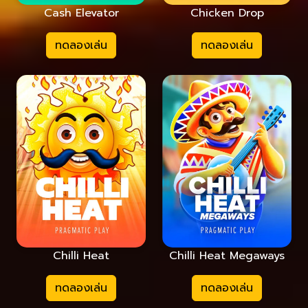
Cash Elevator
Chicken Drop
ทดลองเล่น
ทดลองเล่น
Chilli Heat
Chilli Heat Megaways
ทดลองเล่น
ทดลองเล่น