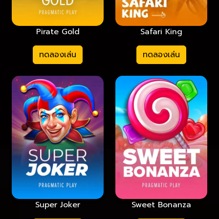
Safari King
Pirate Gold
ทดลองเล่น
ทดลองเล่น
Super Joker
Sweet Bonanza