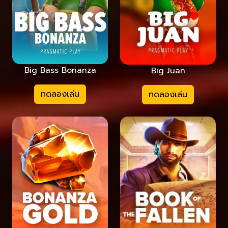
Big Bass Bonanza
Big Juan
ทดลองเล่น
ทดลองเล่น