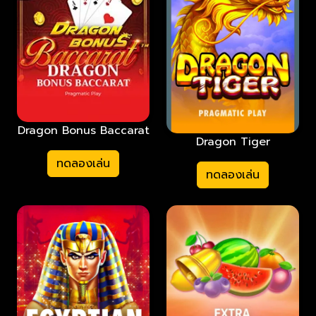
Dragon Bonus Baccarat
Dragon Tiger
ทดลองเล่น
ทดลองเล่น