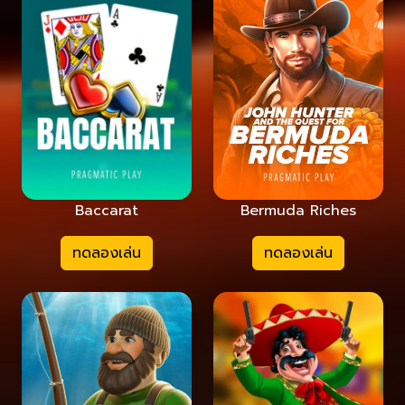
Bermuda Riches
Baccarat
ทดลองเล่น
ทดลองเล่น