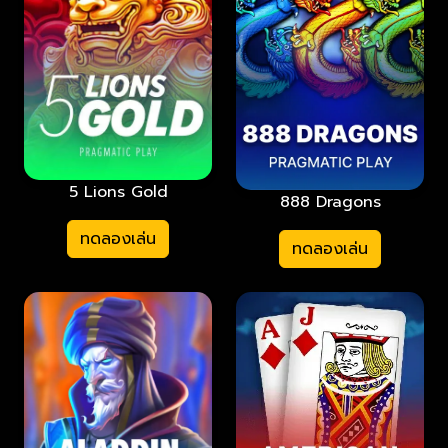
5 Lions Gold
888 Dragons
ทดลองเล่น
ทดลองเล่น