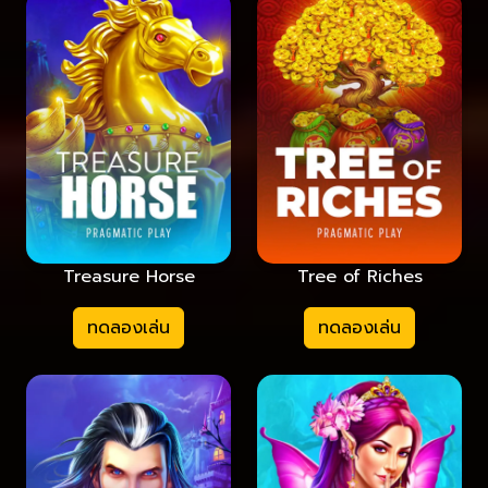
Treasure Horse
Tree of Riches
ทดลองเล่น
ทดลองเล่น