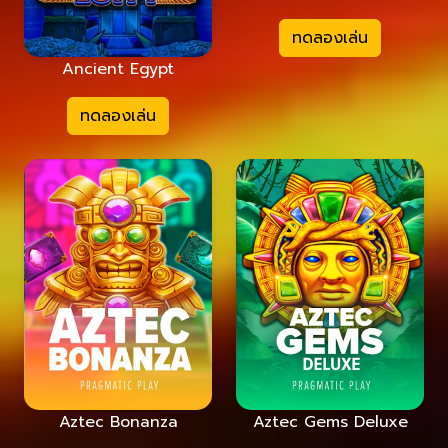
ทดลองเล่น
Ancient Egypt
ทดลองเล่น
Aztec Bonanza
Aztec Gems Deluxe