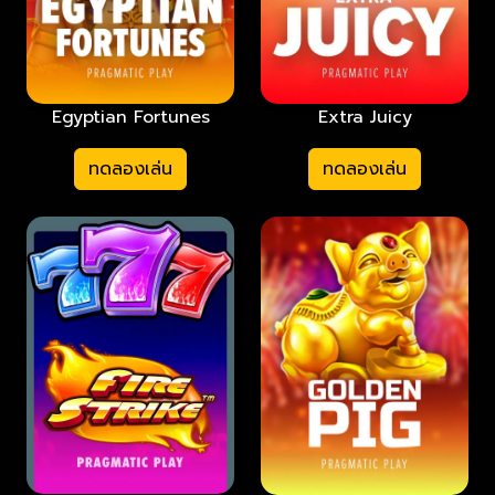
Egyptian Fortunes
Extra Juicy
ทดลองเล่น
ทดลองเล่น