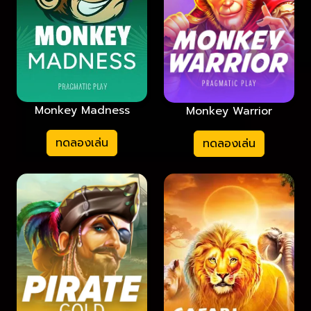
Monkey Madness
Monkey Warrior
ทดลองเล่น
ทดลองเล่น