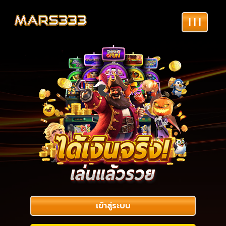
| | |
เข้าสู่ระบบ