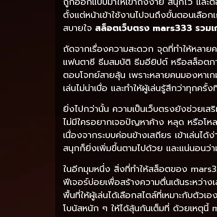
ถูกออกแบบมาให้เข้าถึงง่าย สนุกไว และต
ตั้งแต่หน้าเข้าใช้งานไปจนถึงขั้นตอนเลือกเ
สบายใจ
สล็อตเว็บตรง mars333 รวมเกม
ถัดจากเรื่องความสะดวก จุดที่ทำให้หลาย
แฟนตาซี ธีมสมบัติ ธีมอียิปต์ หรือสล็อตภาพ
ตอบโจทย์สายลุ้น เพราะหลายคนมองหาเกมที่ม
เล่นไม่น่าเบื่อ และทำให้ผู้เล่นรู้สึกว่าทุกคร
ยิ่งไปกว่านั้น ความเป็นเว็บตรงยังช่วยเส
ไม่มีใครอยากเจอปัญหาค้าง หลุด หรือโหล
เนื่องจากระบบค่อนข้างเสถียร เข้าเล่นได้
สนุกก็ยิ่งเพิ่มขึ้นตามไปด้วย และแน่นอนว
ในอีกมุมหนึ่ง สิ่งที่ทำให้สล็อตของ ma
ฟีเจอร์บ่อยเพื่อสร้างความตื่นเต้นระหว่าง
พื้นที่ให้ผู้เล่นได้เลือกสไตล์ที่เหมาะกับต
โบนัสหนัก ๆ ให้ได้ลุ้นกันเต็มที่ ด้วยเหตุน