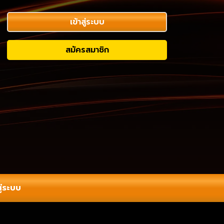
เข้าสู่ระบบ
สมัครสมาชิก
สู่ระบบ