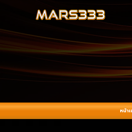
หน้าเ