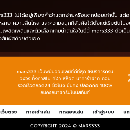
333 ไม่ได้อยู่เพียงคำว่าแตกง่ายหรือแตกบ่อยเท่านั้น แต่อ
าย ความลื่นไหล และความสนุกที่สัมผัสได้ตั้งแต่เริ่มต้นไปจน
มเพลิดเพลินและตัวเลือกเกมน่าสนใจในปีนี้ mars333 ถือเป็น
งสัมผัสด้วยตัวเอง
mars333 เว็บพนันออนไลน์ที่ดีที่สุด ให้บริการครบ
วงจร ทั้งคาสิโน กีฬา สล็อต บาคาร่าฝาก ถอน
รวดเร็วตลอด24 ชั่วโมง มั่นคง ปลอดภัย 100%
สมัครสมาชิกรับโบนัสทันที
เว็บตรง
ทางเข้าเล่น
ทดลองเล่น
เข้าสู่ระบบ
บท
COPYRIGHT 2024 ©
MARS333