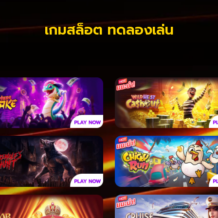
เกมสล็อต ทดลองเล่น